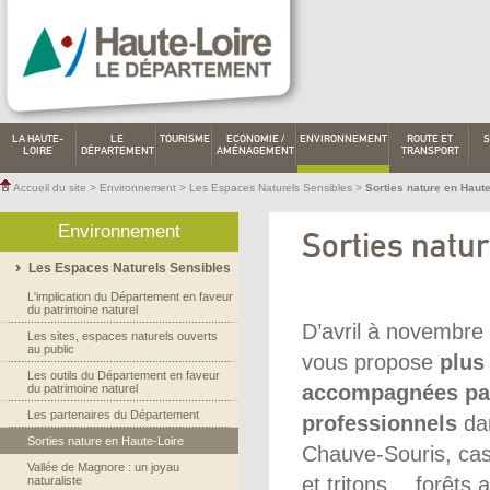
LA HAUTE-
LE
TOURISME
ECONOMIE /
ENVIRONNEMENT
ROUTE ET
S
LOIRE
DÉPARTEMENT
AMÉNAGEMENT
TRANSPORT
Accueil du site
>
Environnement
>
Les Espaces Naturels Sensibles
>
Sorties nature en Haute
Environnement
Sorties natu
Les Espaces Naturels Sensibles
L'implication du Département en faveur
du patrimoine naturel
D’avril à novembre
Les sites, espaces naturels ouverts
au public
vous propose
plus
Les outils du Département en faveur
accompagnées par
du patrimoine naturel
Les partenaires du Département
professionnels
dan
Sorties nature en Haute-Loire
Chauve-Souris, cast
Vallée de Magnore : un joyau
et tritons… forêts 
naturaliste