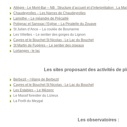
Allègre - Le Mont-Bar – NB : Structure d’accueil et d’interprétation : La M
Chaudeyrolles – Les Narces de Chaudeyrolles
Lamothe – Le méandre de Précaillé
Polignac et Sanssac l’Eglise – La Pinatelle du Zouave
St Julien d’Ance – La coulée de Bourianne
Les Villettes – Le sentier des gorges du Lignon
Cayres et le Bouchet St Nicolas - Le Lac du Bouchet
St Martin de Fugères – Le sentier des oiseaux
Lorlanges - le lac
Les sites proposant des activités de pl
Berbezit – l’étang de Berbezit
Cayres et le Bouchet St Nicolas - Le Lac du Bouchet
Les Estables – Le Mézenc
Le Massif forestier du Lizieux
La Forêt du Meygal
Les observatoires :