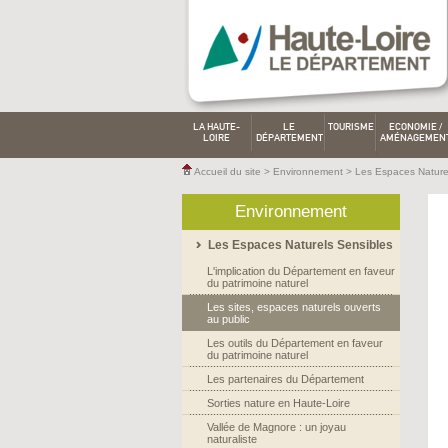
LA HAUTE-
LE
TOURISME
ECONOMIE /
LOIRE
DÉPARTEMENT
AMÉNAGEMEN
Accueil du site
>
Environnement
>
Les Espaces Nature
Environnement
Les Espaces Naturels Sensibles
L'implication du Département en faveur
du patrimoine naturel
Les sites, espaces naturels ouverts
au public
Les outils du Département en faveur
du patrimoine naturel
Les partenaires du Département
Sorties nature en Haute-Loire
Vallée de Magnore : un joyau
naturaliste