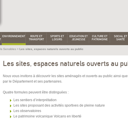
ENVIRONNEMENT
ROUTE ET
SPORTS ET
EDUCATION ET
CULTURE ET
SOCIAL ET
T
TRANSPORT
LOISIRS
JEUNESSE
PATRIMOINE
SANTÉ
ls Sensibles
>
Les sites, espaces naturels ouverts au public
Les sites, espaces naturels ouverts au pu
Nous vous invitons à découvrir les sites aménagés et ouverts au public ainsi qu
par le Département et ses partenaires.
Quatre formules peuvent être distinguées :
Les sentiers d’interprétation
Les sites proposant des activités sportives de pleine nature
Les observatoires
Le patrimoine volcanique Volcans en liberté