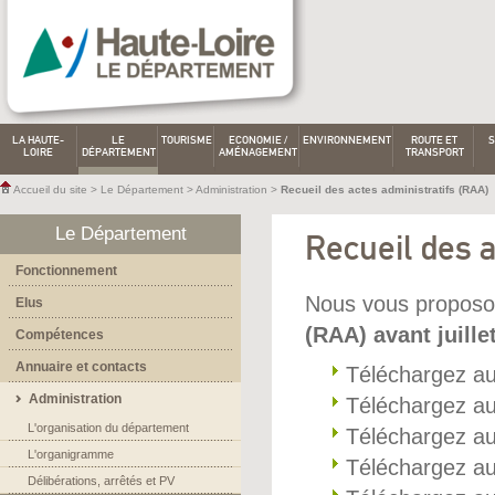
LA HAUTE-
LE
TOURISME
ECONOMIE /
ENVIRONNEMENT
ROUTE ET
S
LOIRE
DÉPARTEMENT
AMÉNAGEMENT
TRANSPORT
Accueil du site
>
Le Département
>
Administration
>
Recueil des actes administratifs (RAA)
Le Département
Recueil des a
Fonctionnement
Nous vous proposo
Elus
(RAA) avant juille
Compétences
Annuaire et contacts
Téléchargez a
Administration
Téléchargez a
L'organisation du département
Téléchargez a
L'organigramme
Téléchargez a
Délibérations, arrêtés et PV