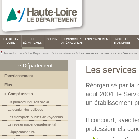
LA HAUTE-
LE
TOURISME
ECONOMIE /
ENVIRONNEMENT
ROUTE ET
S
LOIRE
DÉPARTEMENT
AMÉNAGEMENT
TRANSPORT
Accueil du site
>
Le Département
>
Compétences
>
Les services de secours et d’incendie
Le Département
Les services 
Fonctionnement
Réorganisé par la l
Elus
août 2004, le Servi
Compétences
un établissement pu
Un promoteur du lien social
La gestion des collèges
Les transports publics de voyageurs
Il concourt, avec le
Le réseau routier départemental
professionnels con
L'équipement rural