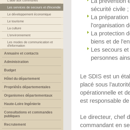
La prévention e
L'aide aux communes
Les services de secours et d'incendie
sécurité civile ;
Le développement économique
La préparation
Le tourisme
l’organisation
La culture
La protection 
L'environnement
biens et de l’e
Les modes de communication et
d'information
Les secours et
Annuaire et contacts
personnes ains
Administration
Budget
Le SDIS est un éta
Hôtel du département
placé sous l’autori
Propriétés départementales
opérationnelle et d
Organismes départementaux
est responsable de 
Haute-Loire Ingénierie
Consultations et commandes
Le directeur, chef 
publiques
commandant en seco
Recrutement