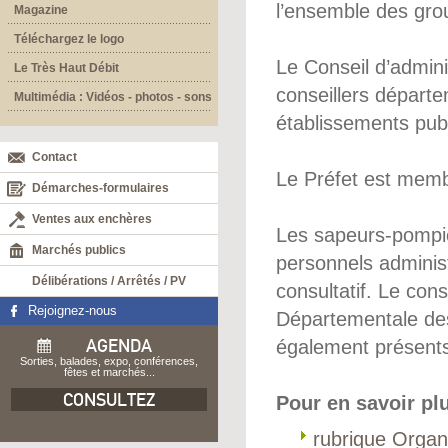
l’ensemble des gr
Magazine
Téléchargez le logo
Le Conseil d’admin
Le Très Haut Débit
conseillers départ
Multimédia : Vidéos - photos - sons
établissements pub
Contact
Le Préfet est memb
Démarches-formulaires
Ventes aux enchères
Les sapeurs-pompier
Marchés publics
personnels administ
Délibérations / Arrêtés / PV
consultatif. Le cons
Rejoignez-nous
Départementale de
AGENDA
également présent
Sorties, balades, expo, conférences,
fêtes et marchés...
CONSULTEZ
Pour en savoir plu
rubrique Orga