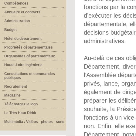
Compétences
fonctions par la c
Annuaire et contacts
d’exécuter les déci
Administration
départementale, ell
Budget
décisions budgétair
Hôtel du département
administratives.
Propriétés départementales
Organismes départementaux
Au-delà de ces obli
Haute-Loire Ingénierie
Département, divers
Consultations et commandes
l’Assemblée départ
publiques
privés, lance, orga
Recrutement
également de dirig
Magazine
préparer les délibé
Téléchargez le logo
souhaite, la Prési
Le Très Haut Débit
fonctions à un vic
Multimédia : Vidéos - photos - sons
non. Enfin, elle exe
Département, notamm