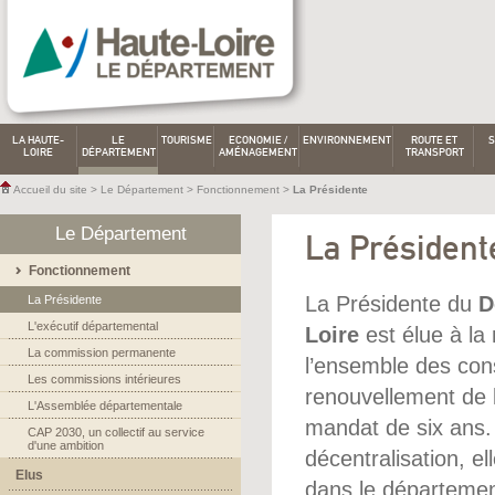
LA HAUTE-
LE
TOURISME
ECONOMIE /
ENVIRONNEMENT
ROUTE ET
S
LOIRE
DÉPARTEMENT
AMÉNAGEMENT
TRANSPORT
Accueil du site
>
Le Département
>
Fonctionnement
>
La Présidente
Le Département
La Président
Fonctionnement
La Présidente du
D
La Présidente
L'exécutif départemental
Loire
est élue à la
La commission permanente
l’ensemble des con
Les commissions intérieures
renouvellement de 
L'Assemblée départementale
mandat de six ans. 
CAP 2030, un collectif au service
d'une ambition
décentralisation, el
Elus
dans le département