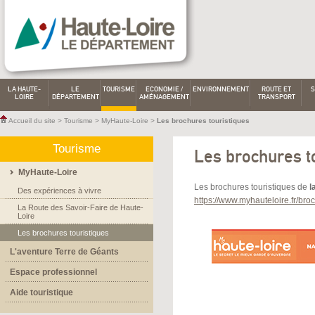
LA HAUTE-
LE
TOURISME
ECONOMIE /
ENVIRONNEMENT
ROUTE ET
S
LOIRE
DÉPARTEMENT
AMÉNAGEMENT
TRANSPORT
Accueil du site
>
Tourisme
>
MyHaute-Loire
>
Les brochures touristiques
Tourisme
Les brochures t
MyHaute-Loire
Les brochures touristiques de
l
Des expériences à vivre
https://www.myhauteloire.fr/bro
La Route des Savoir-Faire de Haute-
Loire
Les brochures touristiques
L'aventure Terre de Géants
Espace professionnel
Aide touristique