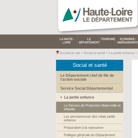
LA HAUTE-
LE
TOURISME
ECONOMIE /
LOIRE
DÉPARTEMENT
AMÉNAGEMEN
Accueil du site
>
Social et santé
>
La petite enfance
>
Social et santé
Le Département chef de file de
l'action sociale
Service Social Départemental
La petite enfance
Le Service de Protection Maternelle et
Infantile
Les permanences des relais petite
enfance
Préparation à la naissance
Politique générale du Département