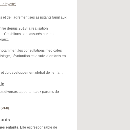
Lafayette)
 et de l’agrément ses assistants familiaux.
itié depuis 2018 la réalisation
ns. Ces bilans sont assurés par les
éraux.
, notamment les consultations médicales
istage, l’évaluation et le suivi d’enfants en
é et du développement global de l’enfant.
le
ces diverses, apportent aux parents de
 (PMI).
fants
unes enfants
. Elle est responsable de