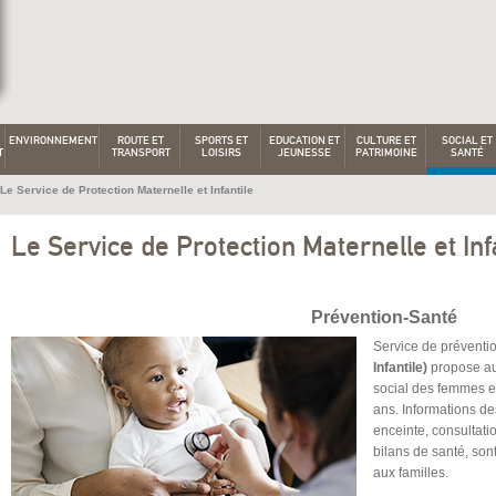
ENVIRONNEMENT
ROUTE ET
SPORTS ET
EDUCATION ET
CULTURE ET
SOCIAL ET
T
TRANSPORT
LOISIRS
JEUNESSE
PATRIMOINE
SANTÉ
Le Service de Protection Maternelle et Infantile
Le Service de Protection Maternelle et Inf
Prévention-Santé
Service de préventi
Infantile)
propose au
social des femmes e
ans. Informations de
enceinte, consultati
bilans de santé, son
aux familles.