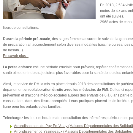
En 2013, 2 534 visit
moins de six ans on
ont été suivies.
2968 actes de consul
lieux de consultations.
Durant la période pré-natale
, des sages-femmes assurent le suivi de la grosses
de préparation à l’accouchement selon diverses modalités (piscine ou séances plu
de besoin...).
En savoir plus...
La petite enfance
est une période cruciale pour prévenir, repérer et détecter des 
santé et soutenir des trajectoires plus favorables pour la santé de tous les enfant
Ainsi, le service de PMI a mis en place depuis 2018 des consultations de puéricul
département
en collaboration étroite avec les médecins de PMI
. Celles-ci rép
prévention et d’actions médico-sociales auprès des enfants de 0 à 6 ans par le ba
consultations dans des lieux appropriés. Leurs pratiques placent les infirmières 
ligne pour les enfants et les familles.
Téléchargez les lieux et horaires de consultation des infirmières puéricultrices pa
Arrondissement du Puy-En-Velay (Maisons Départementales des Solidarit
Arrondissement d’Yssingeaux (Maisons Départementales des Solidarités 