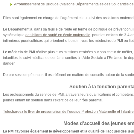
Arrondissement de Brioude (Maisons Départementales des Solidarités de 
Elles sont également en charge de l’agrément et du suivi des assistants maternels
Le Département a, dans sa feuille de route en terme de politique de prévention, in
systématique
des bilans de santé en école maternelle
, pour les enfants de 3-4 a
infirmières puéricultrices qui orientent si besoin, vers les médecins de PMI ou lib
Le médecin de PMI
réalise plusieurs missions centrées sur son coeur de métier
infantiles, le suivi médical des enfants confiés à l’Aide Sociale à l’Enfance, le dép
danger.
De par ses compétences, il est référent en matière de conseils autour de la sant
Soutien à la fonction parenta
Les professionnels du service de PMI, à travers leurs qualifications et compéten
jeunes enfant un soutien dans l’exercice de leur rôle parental.
Téléchargez le flyer de présentation de l’équipe Protection Maternelle et Infantile
Modes d’accueil des jeunes en
La PMI favorise également le développement et la qualité de l’accueil des je