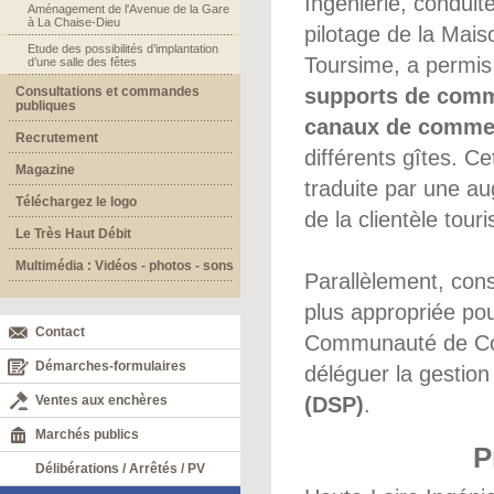
Ingénierie, conduit
Aménagement de l'Avenue de la Gare
à La Chaise-Dieu
pilotage de la Mai
Etude des possibilités d’implantation
Toursime, a permi
d’une salle des fêtes
Consultations et commandes
supports de comm
publiques
canaux de commer
Recrutement
différents gîtes. Ce
Magazine
traduite par une au
Téléchargez le logo
de la clientèle tou
Le Très Haut Débit
Multimédia : Vidéos - photos - sons
Parallèlement, consi
plus appropriée pour
Contact
Communauté de Co
Démarches-formulaires
déléguer la gestion
Ventes aux enchères
(DSP)
.
Marchés publics
P
Délibérations / Arrêtés / PV