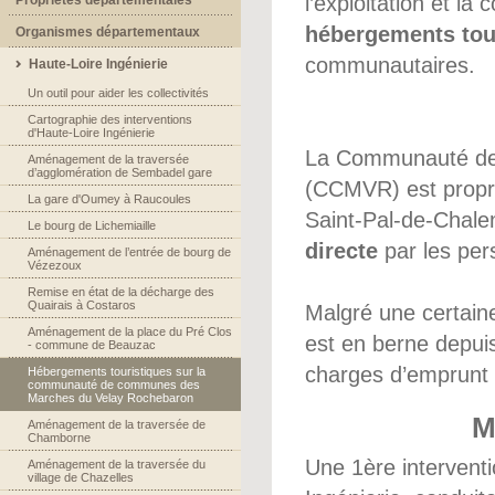
l’exploitation et la
hébergements tou
Organismes départementaux
communautaires.
Haute-Loire Ingénierie
Un outil pour aider les collectivités
Cartographie des interventions
d'Haute-Loire Ingénierie
La Communauté de
Aménagement de la traversée
d’agglomération de Sembadel gare
(CCMVR) est propri
La gare d'Oumey à Raucoules
Saint-Pal-de-Chalen
Le bourg de Lichemiaille
directe
par les pe
Aménagement de l’entrée de bourg de
Vézezoux
Remise en état de la décharge des
Quairais à Costaros
Malgré une certaine
Aménagement de la place du Pré Clos
est en berne depuis
- commune de Beauzac
charges d’emprunt 
Hébergements touristiques sur la
communauté de communes des
Marches du Velay Rochebaron
M
Aménagement de la traversée de
Chamborne
Une 1ère interventi
Aménagement de la traversée du
village de Chazelles