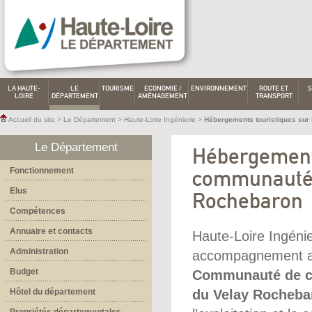
LA HAUTE-
LE
TOURISME
ECONOMIE /
ENVIRONNEMENT
ROUTE ET
S
LOIRE
DÉPARTEMENT
AMÉNAGEMENT
TRANSPORT
Accueil du site
>
Le Département
>
Haute-Loire Ingénierie
>
Hébergements touristiques sur
Le Département
Hébergements
Fonctionnement
communauté 
Elus
Rochebaron
Compétences
Annuaire et contacts
Haute-Loire Ingénie
Administration
accompagnement adm
Budget
Communauté de 
Hôtel du département
du Velay Rocheba
Propriétés départementales