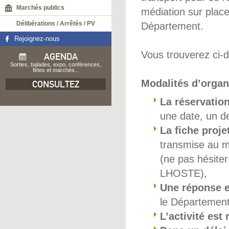
Marchés publics
médiation sur place 
Délibérations / Arrêtés / PV
Département.
Rejoignez-nous
Vous trouverez ci-
AGENDA
Sorties, balades, expo, conférences,
fêtes et marchés...
Modalités d’organ
CONSULTEZ
La réservatio
une date, un de
La fiche proje
transmise au m
(ne pas hésit
LHOSTE),
Une réponse 
le Département
L’activité est 